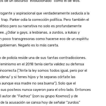
ejos de un discurso “evolucionado” como el de Wos.
rogante y aspiracional que verdaderamente seducía a la
rap. Parker odia la corrección política. Pero también el
polìtico pero su narrativa no solo es profundamente
ee. ¿Odiar a gays, a lesbianas, a zurdos, a kukas y
 poco transgresoras como hacerse eco de un espíritu
gobiernan. Negarlo es lo más careta.
 de policía reside una de sus tantas contradicciones.
eminismo en el 2018 tenía cierta validez su defensa
incorrecta (“Ante la ley somos todos igual, pero por el
ena/ y si tenes hijos y te separas córtate las
a aunque esa madre no sea buena”). Solo que el
 sus posteos nunca cayeron para el otro lado. Entonces
El autor de “Fachxz” (con su grupo Koxmoz) y de
e de la acusación se cansa hoy de señalar “zurdos”