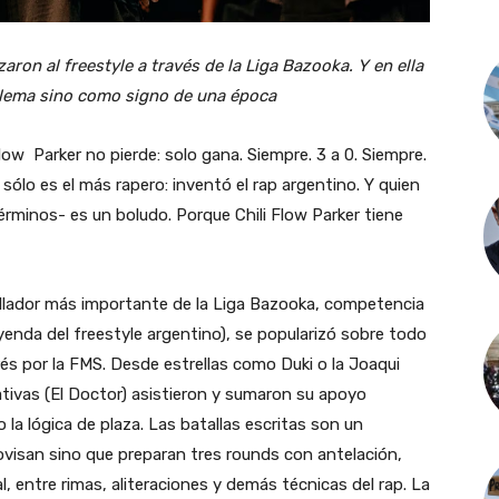
aron al freestyle a través de la Liga Bazooka. Y en ella
lema sino como signo de una época
Flow Parker no pierde: solo gana. Siempre. 3 a 0. Siempre.
o sólo es el más rapero: inventó el rap argentino. Y quien
érminos- es un boludo. Porque Chili Flow Parker tiene
llador más importante de la Liga Bazooka, competencia
eyenda del freestyle argentino), se popularizó sobre todo
rés por la FMS. Desde estrellas como Duki o la Joaqui
ativas (El Doctor) asistieron y sumaron su apoyo
 la lógica de plaza. Las batallas escritas son un
ovisan sino que preparan tres rounds con antelación,
, entre rimas, aliteraciones y demás técnicas del rap. La