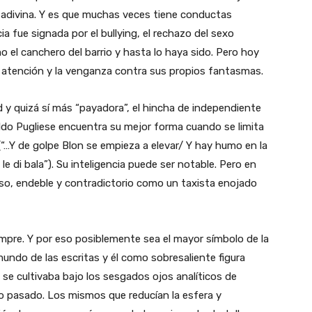
 adivina. Y es que muchas veces tiene conductas
a fue signada por el bullying, el rechazo del sexo
el canchero del barrio y hasta lo haya sido. Pero hoy
 atención y la venganza contra sus propios fantasmas.
 y quizá sí más “payadora”, el hincha de independiente
ldo Pugliese encuentra su mejor forma cuando se limita
a (“…Y de golpe Blon se empieza a elevar/ Y hay humo en la
 le di bala”). Su inteligencia puede ser notable. Pero en
oso, endeble y contradictorio como un taxista enojado
empre. Y por eso posiblemente sea el mayor símbolo de la
 mundo de las escritas y él como sobresaliente figura
 se cultivaba bajo los sesgados ojos analíticos de
glo pasado. Los mismos que reducían la esfera y