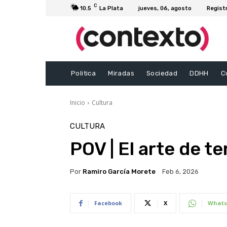
C
10.5
La Plata
jueves, 06, agosto
Regist
Politica
Miradas
Sociedad
DDHH
C
Inicio
Cultura
CULTURA
POV | El arte de t
Por
Ramiro García Morete
Feb 6, 2026
Facebook
X
Whats