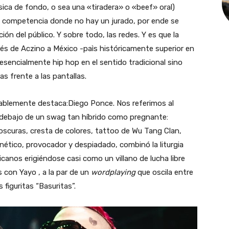
úsica de fondo, o sea una «tiradera» o «beef» oral)
na competencia donde no hay un jurado, por ende se
ción del público. Y sobre todo, las redes. Y es que la
s de Aczino a México -paìs históricamente superior en
esencialmente hip hop en el sentido tradicional sino
s frente a las pantallas.
gablemente destaca:Diego Ponce. Nos referimos al
y debajo de un swag tan híbrido como pregnante:
scuras, cresta de colores, tattoo de Wu Tang Clan,
nético, provocador y despiadado, combinó la liturgia
icanos erigiéndose casi como un villano de lucha libre
s con Yayo , a la par de un
wordplaying
que oscila entre
s figuritas “Basuritas”.