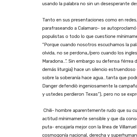
usando la palabra no sin un desesperante de
Tanto en sus presentaciones como en redes, 
parafraseando a Calamaro- se autoproclamó “
populistas o todo lo que cuestione mínimam
“Porque cuando nosotros escuchamos la pala
olvida, no se perdona,/pero cuando los ingle
Maradona…”. Sin embargo su defensa férrea de 
demás liturgia) hace un silencio estruendoso
sobre la soberanía hace agua…tanta que podrí
Danger defendiò ingeniosamente la campaña 
y ustedes perdieron Texas”), pero no se expre
Chili- hombre aparentemente rudo que su cue
actitud mínimamente sensible y que da cons
puta- encajaría mejor con la línea de Villarrue
cosmogonía nacional, derecha y superhumana.