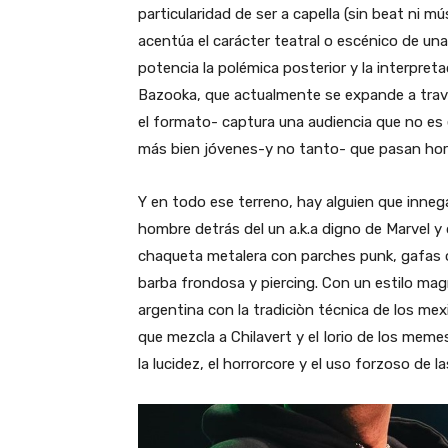
particularidad de ser a capella (sin beat ni m
acentúa el carácter teatral o escénico de u
potencia la polémica posterior y la interpreta
Bazooka, que actualmente se expande a travé
el formato- captura una audiencia que no es 
más bien jóvenes-y no tanto- que pasan hora
Y en todo ese terreno, hay alguien que inne
hombre detrás del un a.k.a digno de Marvel 
chaqueta metalera con parches punk, gafas o
barba frondosa y piercing. Con un estilo mag
argentina con la tradiciòn técnica de los mex
que mezcla a Chilavert y el Iorio de los meme
la lucidez, el horrorcore y el uso forzoso de la