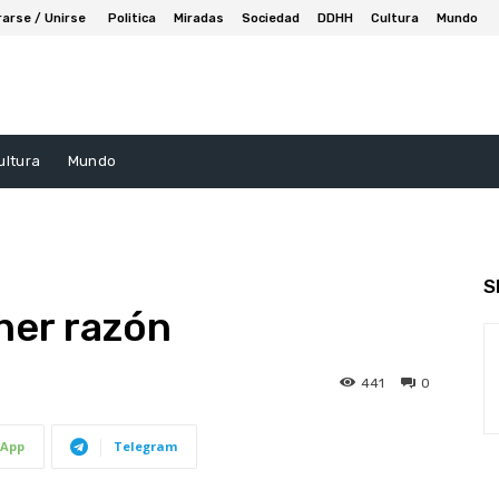
rarse / Unirse
Politica
Miradas
Sociedad
DDHH
Cultura
Mundo
ultura
Mundo
S
ener razón
441
0
App
Telegram