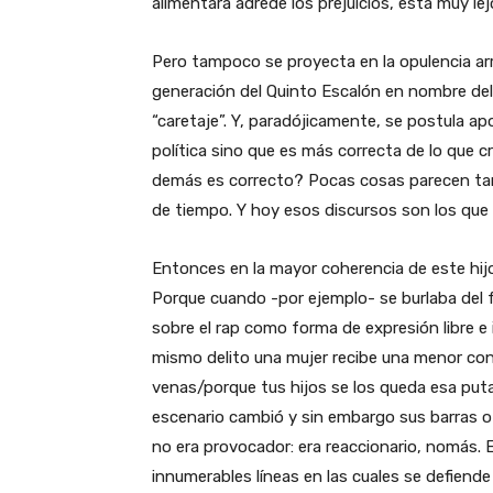
alimentara adrede los prejuicios, está muy l
Pero tampoco se proyecta en la opulencia ar
generación del Quinto Escalón en nombre del t
“caretaje”. Y, paradójicamente, se postula a
política sino que es más correcta de lo que cr
demás es correcto? Pocas cosas parecen tan
de tiempo. Y hoy esos discursos son los que 
Entonces en la mayor coherencia de este hijo
Porque cuando -por ejemplo- se burlaba del f
sobre el rap como forma de expresión libre e 
mismo delito una mujer recibe una menor cond
venas/porque tus hijos se los queda esa put
escenario cambió y sin embargo sus barras o
no era provocador: era reaccionario, nomás. 
innumerables líneas en las cuales se defiend