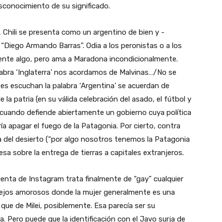
sconocimiento de su significado.
Chili se presenta como un argentino de bien y -
Diego Armando Barras”. Odia a los peronistas o a los
ente algo, pero ama a Maradona incondicionalmente.
bra ‘Inglaterra’ nos acordamos de Malvinas…/No se
ses escuchan la palabra ‘Argentina’ se acuerdan de
la patria (en su válida celebración del asado, el fútbol y
 cuando defiende abiertamente un gobierno cuya política
a apagar el fuego de la Patagonia. Por cierto, contra
del desierto (“por algo nosotros tenemos la Patagonia
sa sobre la entrega de tierras a capitales extranjeros.
nta de Instagram trata finalmente de “gay” cualquier
ejos amorosos donde la mujer generalmente es una
l que de Milei, posiblemente. Esa parecía ser su
 Pero puede que la identificación con el Javo surja de