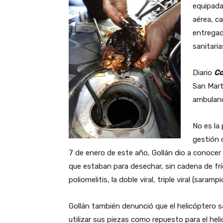
equipada
aérea, ca
entregad
sanitari
Diario
Co
San Mart
ambulanc
No es la 
gestión d
7 de enero de este año, Gollán dio a conoce
que estaban para desechar, sin cadena de fr
poliomelitis, la doble viral, triple viral (saram
Gollán también denunció que el helicóptero s
utilizar sus piezas como repuesto para el heli