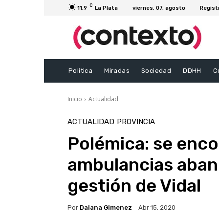
C
11.9
La Plata
viernes, 07, agosto
Regist
Politica
Miradas
Sociedad
DDHH
C
Inicio
Actualidad
ACTUALIDAD
PROVINCIA
Polémica: se enco
ambulancias aban
gestión de Vidal
Por
Daiana Gimenez
Abr 15, 2020