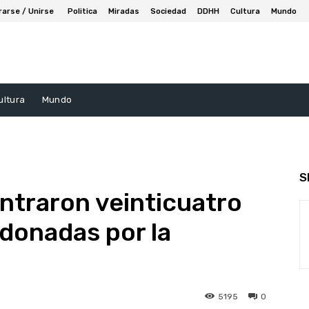
rarse / Unirse
Politica
Miradas
Sociedad
DDHH
Cultura
Mundo
ultura
Mundo
S
ntraron veinticuatro
donadas por la
5195
0