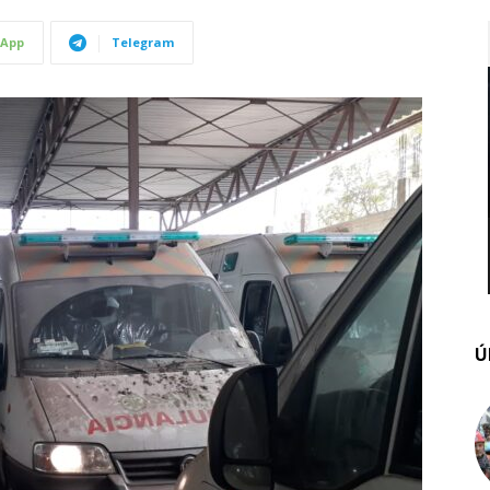
App
Telegram
Ú