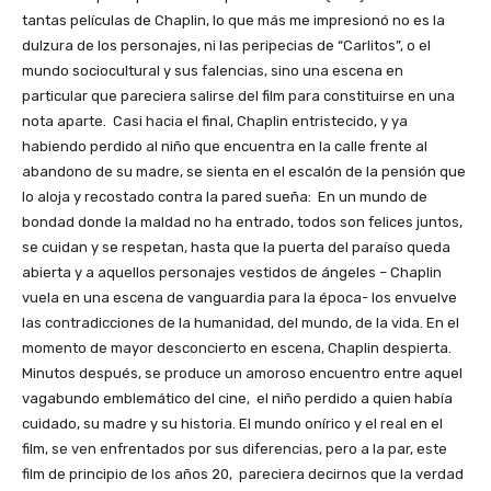
tantas películas de Chaplin, lo que más me impresionó no es la
dulzura de los personajes, ni las peripecias de “Carlitos”, o el
mundo sociocultural y sus falencias, sino una escena en
particular que pareciera salirse del film para constituirse en una
nota aparte. Casi hacia el final, Chaplin entristecido, y ya
habiendo perdido al niño que encuentra en la calle frente al
abandono de su madre, se sienta en el escalón de la pensión que
lo aloja y recostado contra la pared sueña: En un mundo de
bondad donde la maldad no ha entrado, todos son felices juntos,
se cuidan y se respetan, hasta que la puerta del paraíso queda
abierta y a aquellos personajes vestidos de ángeles – Chaplin
vuela en una escena de vanguardia para la época- los envuelve
las contradicciones de la humanidad, del mundo, de la vida. En el
momento de mayor desconcierto en escena, Chaplin despierta.
Minutos después, se produce un amoroso encuentro entre aquel
vagabundo emblemático del cine, el niño perdido a quien había
cuidado, su madre y su historia. El mundo onírico y el real en el
film, se ven enfrentados por sus diferencias, pero a la par, este
film de principio de los años 20, pareciera decirnos que la verdad