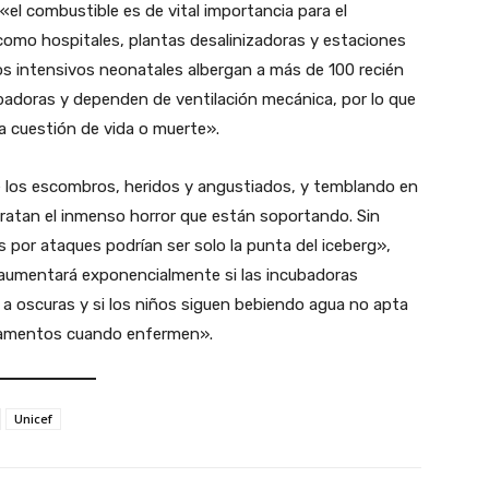
 «el combustible es de vital importancia para el
como hospitales, plantas desalinizadoras y estaciones
s intensivos neonatales albergan a más de 100 recién
ubadoras y dependen de ventilación mecánica, por lo que
na cuestión de vida o muerte».
 los escombros, heridos y angustiados, y temblando en
etratan el inmenso horror que están soportando. Sin
 por ataques podrían ser solo la punta del iceberg»,
s aumentará exponencialmente si las incubadoras
n a oscuras y si los niños siguen bebiendo agua no apta
camentos cuando enfermen».
Unicef