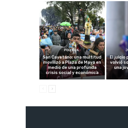
POLITICA
J
San Cayetano: una multitud
El juici
movilizó a Plaza de Mayo en
volvió s
medio de una profunda
una jo
crisis social y económica