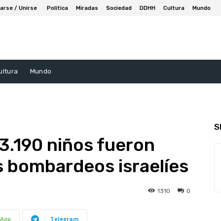
arse / Unirse
Politica
Miradas
Sociedad
DDHH
Cultura
Mundo
ultura
Mundo
S
 3.190 niños fueron
s bombardeos israelíes
1310
0
App
Telegram