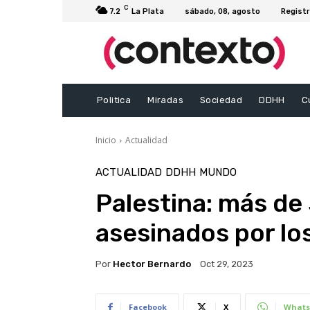
C
7.2
La Plata
sábado, 08, agosto
Registr
Politica
Miradas
Sociedad
DDHH
C
Inicio
Actualidad
ACTUALIDAD
DDHH
MUNDO
Palestina: más de
asesinados por lo
Por
Hector Bernardo
Oct 29, 2023
Facebook
X
Whats