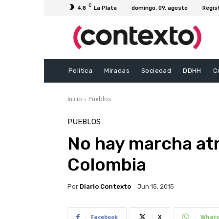
C
4.8
La Plata
domingo, 09, agosto
Regis
Politica
Miradas
Sociedad
DDHH
C
Inicio
Pueblos
PUEBLOS
No hay marcha atr
Colombia
Por
Diario Contexto
Jun 15, 2015
Facebook
X
Whats