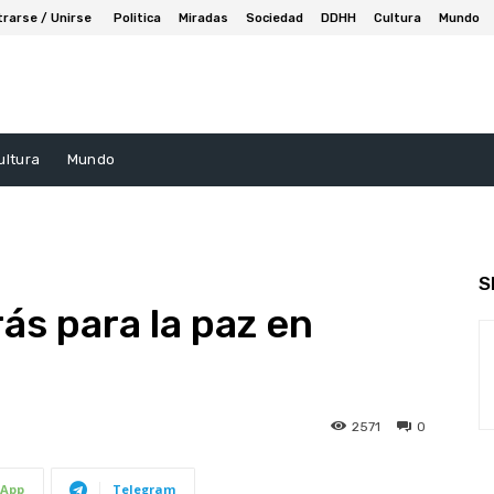
trarse / Unirse
Politica
Miradas
Sociedad
DDHH
Cultura
Mundo
ultura
Mundo
S
ás para la paz en
2571
0
App
Telegram