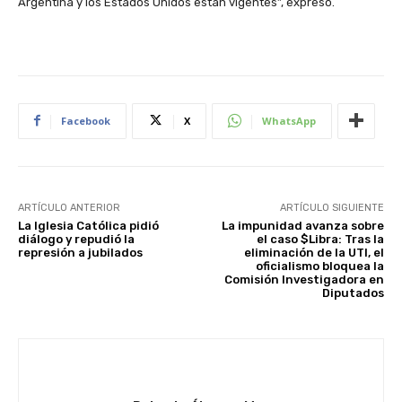
Argentina y los Estados Unidos están vigentes”, expresó.
Facebook
X
WhatsApp
ARTÍCULO ANTERIOR
ARTÍCULO SIGUIENTE
La Iglesia Católica pidió
La impunidad avanza sobre
diálogo y repudió la
el caso $Libra: Tras la
represión a jubilados
eliminación de la UTI, el
oficialismo bloquea la
Comisión Investigadora en
Diputados