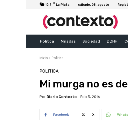
C
10.7
La Plata
sábado, 08, agosto
Regist
Politica
Miradas
Sociedad
DDHH
C
Inicio
Politica
POLITICA
Mi murga no es de
Por
Diario Contexto
Feb 3, 2016
Facebook
X
Whats