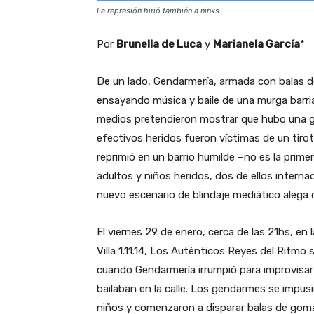
La represión hirió también a niñxs
Por
Brunella de Luca
y
Marianela García
*
De un lado, Gendarmería, armada con balas de
ensayando música y baile de una murga barrial
medios pretendieron mostrar que hubo una gu
efectivos heridos fueron víctimas de un tiro
reprimió en un barrio humilde –no es la prim
adultos y niños heridos, dos de ellos internad
nuevo escenario de blindaje mediático alega 
El viernes 29 de enero, cerca de las 21hs, en 
Villa 1.11.14, Los Auténticos Reyes del Ritm
cuando Gendarmería irrumpió para improvisar
bailaban en la calle. Los gendarmes se impus
niños y comenzaron a disparar balas de gom