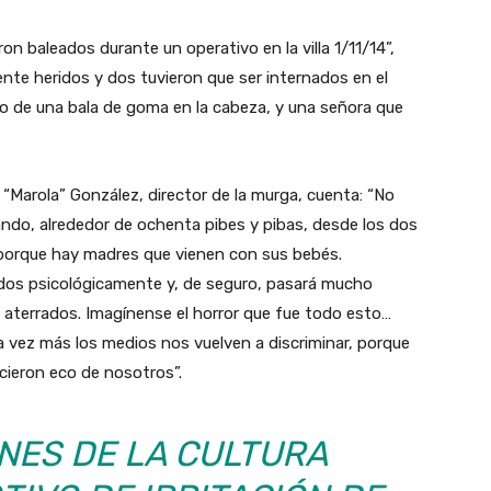
n baleados durante un operativo en la villa 1/11/14”,
te heridos y dos tuvieron que ser internados en el
to de una bala de goma en la cabeza, y una señora que
 “Marola” González, director de la murga, cuenta: “No
ando, alrededor de ochenta pibes y pibas, desde los dos
 porque hay madres que vienen con sus bebés.
s psicológicamente y, de seguro, pasará mucho
n aterrados. Imagínense el horror que fue todo esto…
na vez más los medios nos vuelven a discriminar, porque
icieron eco de nosotros”.
ONES DE LA CULTURA