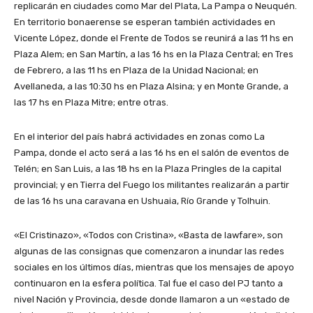
replicarán en ciudades como Mar del Plata, La Pampa o Neuquén.
En territorio bonaerense se esperan también actividades en
Vicente López, donde el Frente de Todos se reunirá a las 11 hs en
Plaza Alem; en San Martín, a las 16 hs en la Plaza Central; en Tres
de Febrero, a las 11 hs en Plaza de la Unidad Nacional; en
Avellaneda, a las 10:30 hs en Plaza Alsina; y en Monte Grande, a
las 17 hs en Plaza Mitre; entre otras.
En el interior del país habrá actividades en zonas como La
Pampa, donde el acto será a las 16 hs en el salón de eventos de
Telén; en San Luis, a las 18 hs en la Plaza Pringles de la capital
provincial; y en Tierra del Fuego los militantes realizarán a partir
de las 16 hs una caravana en Ushuaia, Río Grande y Tolhuin.
«El Cristinazo», «Todos con Cristina», «Basta de lawfare», son
algunas de las consignas que comenzaron a inundar las redes
sociales en los últimos días, mientras que los mensajes de apoyo
continuaron en la esfera política. Tal fue el caso del PJ tanto a
nivel Nación y Provincia, desde donde llamaron a un «estado de