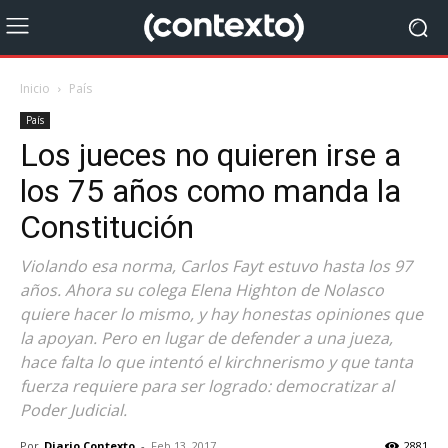
Inicio
País
País
Los jueces no quieren irse a
los 75 años como manda la
Constitución
Violando esa norma, Carlos Fayt estuvo hasta los 97
años. Ahora su colega Elena Highton de Nolasco
quiere hacer lo mismo, y hay honestas opiniones que
la apoyan. Pero en lugar de defender a una jueza,
hace falta lo que intentó el kirchnerismo y que tanta
fuerza requiere para ser logrado: democratizar al
Poder Judicial.
Por
Diario Contexto
-
Feb 13, 2017
2881