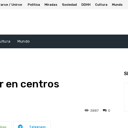
rarse / Unirse
Politica
Miradas
Sociedad
DDHH
Cultura
Mundo
ultura
Mundo
S
ir en centros
3887
0
App
Telegram