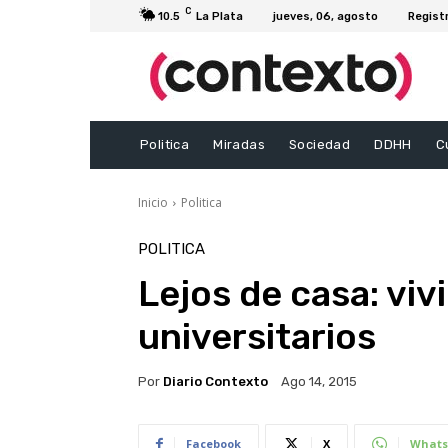
C
10.5
La Plata
jueves, 06, agosto
Regist
Politica
Miradas
Sociedad
DDHH
C
Inicio
Politica
POLITICA
Lejos de casa: viv
universitarios
Por
Diario Contexto
Ago 14, 2015
Facebook
X
Whats