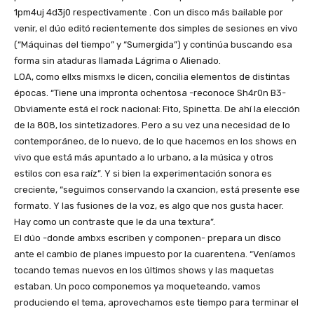
1pm4uj 4d3j0 respectivamente . Con un disco más bailable por
venir, el dúo editó recientemente dos simples de sesiones en vivo
(“Máquinas del tiempo” y “Sumergida”) y continúa buscando esa
forma sin ataduras llamada Lágrima o Alienado.
LOA, como ellxs mismxs le dicen, concilia elementos de distintas
épocas. “Tiene una impronta ochentosa -reconoce Sh4r0n B3-
Obviamente está el rock nacional: Fito, Spinetta. De ahí la elección
de la 808, los sintetizadores. Pero a su vez una necesidad de lo
contemporáneo, de lo nuevo, de lo que hacemos en los shows en
vivo que está más apuntado a lo urbano, a la música y otros
estilos con esa raíz”. Y si bien la experimentación sonora es
creciente, “seguimos conservando la cxancion, está presente ese
formato. Y las fusiones de la voz, es algo que nos gusta hacer.
Hay como un contraste que le da una textura”.
El dúo -donde ambxs escriben y componen- prepara un disco
ante el cambio de planes impuesto por la cuarentena. “Veníamos
tocando temas nuevos en los últimos shows y las maquetas
estaban. Un poco componemos ya moqueteando, vamos
produciendo el tema, aprovechamos este tiempo para terminar el