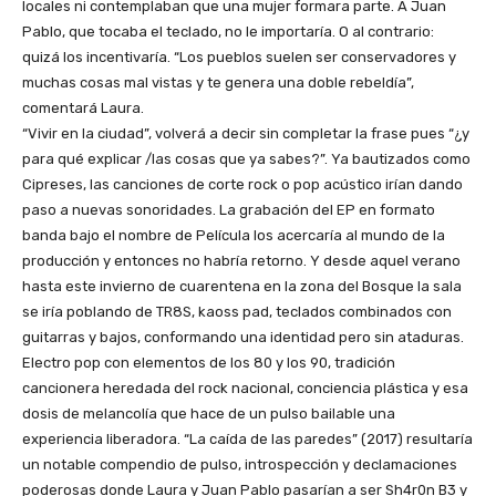
locales ni contemplaban que una mujer formara parte. A Juan
Pablo, que tocaba el teclado, no le importaría. O al contrario:
quizá los incentivaría. “Los pueblos suelen ser conservadores y
muchas cosas mal vistas y te genera una doble rebeldía”,
comentará Laura.
“Vivir en la ciudad”, volverá a decir sin completar la frase pues “¿y
para qué explicar /las cosas que ya sabes?”. Ya bautizados como
Cipreses, las canciones de corte rock o pop acústico irían dando
paso a nuevas sonoridades. La grabación del EP en formato
banda bajo el nombre de Película los acercaría al mundo de la
producción y entonces no habría retorno. Y desde aquel verano
hasta este invierno de cuarentena en la zona del Bosque la sala
se iría poblando de TR8S, kaoss pad, teclados combinados con
guitarras y bajos, conformando una identidad pero sin ataduras.
Electro pop con elementos de los 80 y los 90, tradición
cancionera heredada del rock nacional, conciencia plástica y esa
dosis de melancolía que hace de un pulso bailable una
experiencia liberadora. “La caída de las paredes” (2017) resultaría
un notable compendio de pulso, introspección y declamaciones
poderosas donde Laura y Juan Pablo pasarían a ser Sh4r0n B3 y