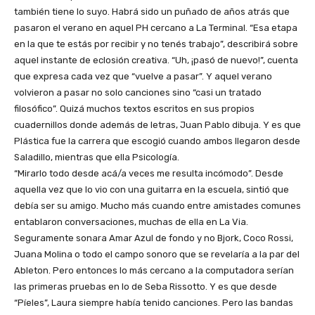
también tiene lo suyo. Habrá sido un puñado de años atrás que
pasaron el verano en aquel PH cercano a La Terminal. “Esa etapa
en la que te estás por recibir y no tenés trabajo”, describirá sobre
aquel instante de eclosión creativa. “Uh, ¡pasó de nuevo!”, cuenta
que expresa cada vez que “vuelve a pasar”. Y aquel verano
volvieron a pasar no solo canciones sino “casi un tratado
filosófico”. Quizá muchos textos escritos en sus propios
cuadernillos donde además de letras, Juan Pablo dibuja. Y es que
Plástica fue la carrera que escogió cuando ambos llegaron desde
Saladillo, mientras que ella Psicología.
“Mirarlo todo desde acá/a veces me resulta incómodo”. Desde
aquella vez que lo vio con una guitarra en la escuela, sintió que
debía ser su amigo. Mucho más cuando entre amistades comunes
entablaron conversaciones, muchas de ella en La Via.
Seguramente sonara Amar Azul de fondo y no Bjork, Coco Rossi,
Juana Molina o todo el campo sonoro que se revelaría a la par del
Ableton. Pero entonces lo más cercano a la computadora serían
las primeras pruebas en lo de Seba Rissotto. Y es que desde
“Píeles”, Laura siempre había tenido canciones. Pero las bandas