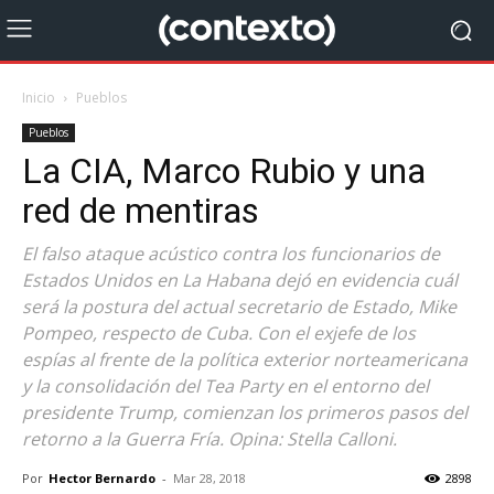
Inicio
Pueblos
Pueblos
La CIA, Marco Rubio y una
red de mentiras
El falso ataque acústico contra los funcionarios de
Estados Unidos en La Habana dejó en evidencia cuál
será la postura del actual secretario de Estado, Mike
Pompeo, respecto de Cuba. Con el exjefe de los
espías al frente de la política exterior norteamericana
y la consolidación del Tea Party en el entorno del
presidente Trump, comienzan los primeros pasos del
retorno a la Guerra Fría. Opina: Stella Calloni.
Por
Hector Bernardo
-
Mar 28, 2018
2898