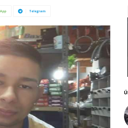
App
Telegram
Ú