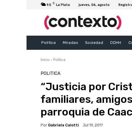
C
9.5
La Plata
jueves, 06, agosto
Registr
Politica
Miradas
Sociedad
DDHH
C
Inicio
Politica
POLITICA
“Justicia por Cris
familiares, amigos
parroquia de Caacu
Por
Gabriela Calotti
Jul 19, 2017