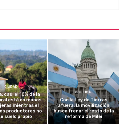
CIUDAD
POLITICA
a: casi el 10% de la
rural está en manos
Con la Ley de Tierras
jeras mientras el
afuera, la movilización
los productores no
busca frenar el resto de la
ne suelo propio
reforma de Milei