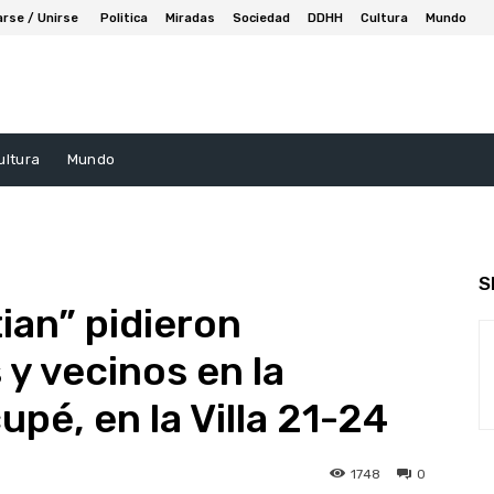
arse / Unirse
Politica
Miradas
Sociedad
DDHH
Cultura
Mundo
ultura
Mundo
S
tian” pidieron
 y vecinos en la
pé, en la Villa 21-24
1748
0