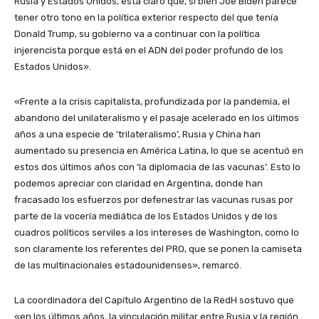
Rusia y Estados Unidos, está claro que, si bien Joe Biden parece
tener otro tono en la política exterior respecto del que tenía
Donald Trump, su gobierno va a continuar con la política
injerencista porque está en el ADN del poder profundo de los
Estados Unidos».
«Frente a la crisis capitalista, profundizada por la pandemia, el
abandono del unilateralismo y el pasaje acelerado en los últimos
años a una especie de ‘trilateralismo’, Rusia y China han
aumentado su presencia en América Latina, lo que se acentuó en
estos dos últimos años con ‘la diplomacia de las vacunas’. Esto lo
podemos apreciar con claridad en Argentina, donde han
fracasado los esfuerzos por defenestrar las vacunas rusas por
parte de la vocería mediática de los Estados Unidos y de los
cuadros políticos serviles a los intereses de Washington, como lo
son claramente los referentes del PRO, que se ponen la camiseta
de las multinacionales estadounidenses», remarcó.
La coordinadora del Capítulo Argentino de la RedH sostuvo que
«en los últimos años, la vinculación militar entre Rusia y la región