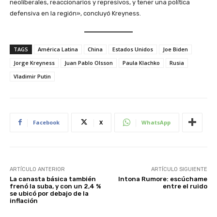
neoliberales, reaccionarios y represivos, y tener una política
defensiva en la región», concluyó Kreyness.
TAGS
América Latina
China
Estados Unidos
Joe Biden
Jorge Kreyness
Juan Pablo Olsson
Paula Klachko
Rusia
Vladimir Putin
Facebook
X
WhatsApp
ARTÍCULO ANTERIOR
ARTÍCULO SIGUIENTE
La canasta básica también
Intona Rumore: escúchame
frenó la suba, y con un 2,4 %
entre el ruido
se ubicó por debajo de la
inflación