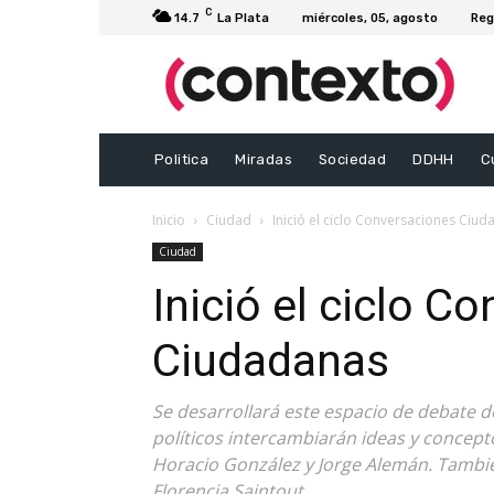
C
14.7
La Plata
miércoles, 05, agosto
Reg
Politica
Miradas
Sociedad
DDHH
C
Inicio
Ciudad
Inició el ciclo Conversaciones Ciu
Ciudad
Inició el ciclo C
Ciudadanas
Se desarrollará este espacio de debate do
políticos intercambiarán ideas y concept
Horacio González y Jorge Alemán. Tambié
Florencia Saintout.