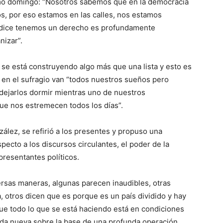
ximo domingo: “Nosotros sabemos que en la democracia
os, por eso estamos en las calles, nos estamos
n dice tenemos un derecho es profundamente
nizar”.
a se está construyendo algo más que una lista y esto es
 en el sufragio van “todos nuestros sueños pero
dejarlos dormir mientras uno de nuestros
 que nos estremecen todos los días”.
ález, se refirió a los presentes y propuso una
ecto a los discursos circulantes, el poder de la
presentantes políticos.
rsas maneras, algunas parecen inaudibles, otras
a, otros dicen que es porque es un país dividido y hay
que todo lo que se está haciendo está en condiciones
vida nueva sobre la base de una profunda operación