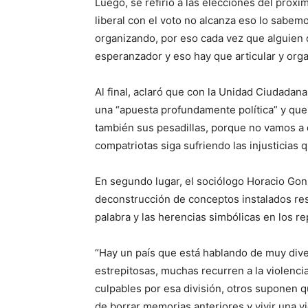
Luego, se refirió a las elecciones del pró
liberal con el voto no alcanza eso lo sabem
organizando, por eso cada vez que alguie
esperanzador y eso hay que articular y orga
Al final, aclaró que con la Unidad Ciudadan
una “apuesta profundamente política” y que
también sus pesadillas, porque no vamos a 
compatriotas siga sufriendo las injusticias
En segundo lugar, el sociólogo Horacio Gonz
deconstrucción de conceptos instalados resp
palabra y las herencias simbólicas en los re
“Hay un país que está hablando de muy dive
estrepitosas, muchas recurren a la violenci
culpables por esa división, otros suponen 
de borrar memorias anteriores y vivir una 