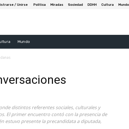
istrarse / Unirse
Politica
Miradas
Sociedad
DDHH
Cultura
Mundo
ultura
Mundo
dadanas
onversaciones
nde distintos referentes sociales, culturales y
os. El primer encuentro contó con la presencia de
n estuvo presente la precandidata a diputada,