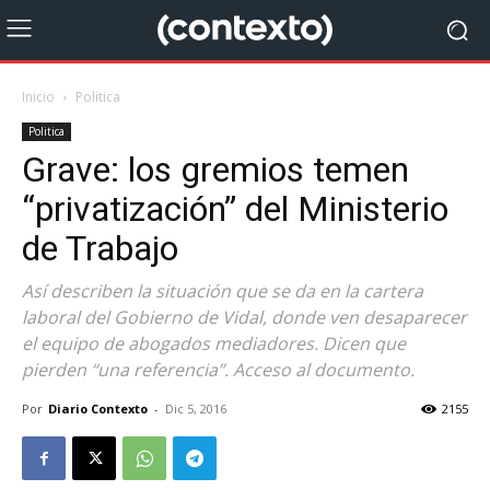
Inicio
Politica
Politica
Grave: los gremios temen
“privatización” del Ministerio
de Trabajo
Así describen la situación que se da en la cartera
laboral del Gobierno de Vidal, donde ven desaparecer
el equipo de abogados mediadores. Dicen que
pierden “una referencia”. Acceso al documento.
Por
Diario Contexto
-
Dic 5, 2016
2155