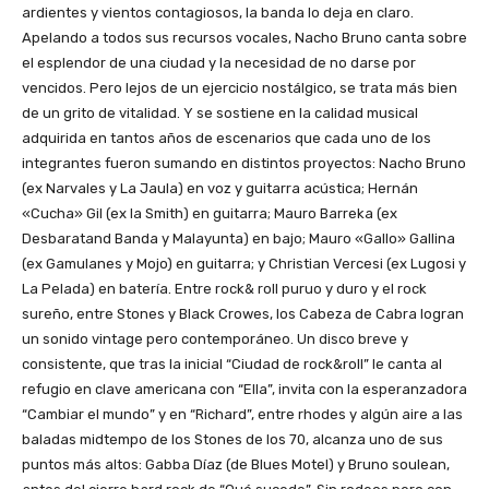
ardientes y vientos contagiosos, la banda lo deja en claro.
Apelando a todos sus recursos vocales, Nacho Bruno canta sobre
el esplendor de una ciudad y la necesidad de no darse por
vencidos. Pero lejos de un ejercicio nostálgico, se trata más bien
de un grito de vitalidad. Y se sostiene en la calidad musical
adquirida en tantos años de escenarios que cada uno de los
integrantes fueron sumando en distintos proyectos: Nacho Bruno
(ex Narvales y La Jaula) en voz y guitarra acústica; Hernán
«Cucha» Gil (ex la Smith) en guitarra; Mauro Barreka (ex
Desbaratand Banda y Malayunta) en bajo; Mauro «Gallo» Gallina
(ex Gamulanes y Mojo) en guitarra; y Christian Vercesi (ex Lugosi y
La Pelada) en batería. Entre rock& roll puruo y duro y el rock
sureño, entre Stones y Black Crowes, los Cabeza de Cabra logran
un sonido vintage pero contemporáneo. Un disco breve y
consistente, que tras la inicial “Ciudad de rock&roll” le canta al
refugio en clave americana con “Ella”, invita con la esperanzadora
“Cambiar el mundo” y en “Richard”, entre rhodes y algún aire a las
baladas midtempo de los Stones de los 70, alcanza uno de sus
puntos más altos: Gabba Díaz (de Blues Motel) y Bruno soulean,