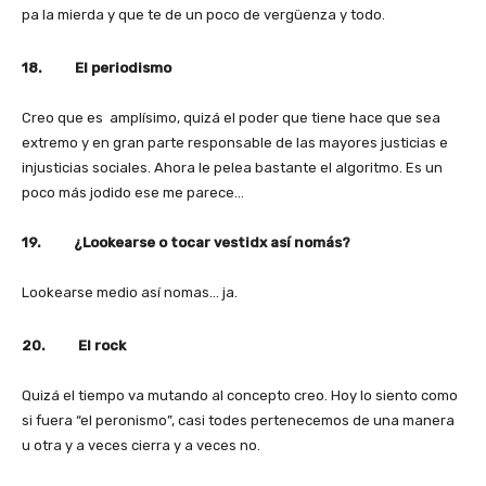
pa la mierda y que te de un poco de vergüenza y todo.
18. El periodismo
Creo que es amplísimo, quizá el poder que tiene hace que sea
extremo y en gran parte responsable de las mayores justicias e
injusticias sociales. Ahora le pelea bastante el algoritmo. Es un
poco más jodido ese me parece…
19. ¿Lookearse o tocar vestidx así nomás?
Lookearse medio así nomas… ja.
20. El rock
Quizá el tiempo va mutando al concepto creo. Hoy lo siento como
si fuera “el peronismo”, casi todes pertenecemos de una manera
u otra y a veces cierra y a veces no.