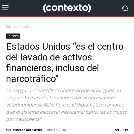
Inicio
Pueblos
Pueblos
Estados Unidos “es el centro
del lavado de activos
financieros, incluso del
narcotráfico”
Lo aseguró el canciller cubano Bruno Rodríguez en
respuesta a las declaraciones del vicepresidente
estadounidense Mike Pence. El diplomático remarcó
que el sistema electoral norteamericano "es corrupto
por naturaleza".
Por
Hector Bernardo
-
Abr 16, 2018
2819