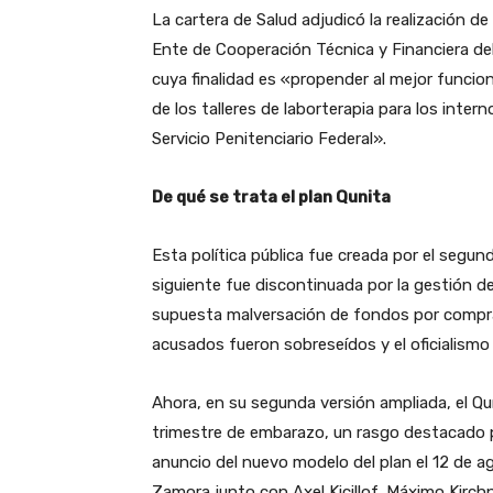
La cartera de Salud adjudicó la realización 
Ente de Cooperación Técnica y Financiera del
cuya finalidad es «propender al mejor funci
de los talleres de laborterapia para los intern
Servicio Penitenciario Federal».
De qué se trata el plan Qunita
Esta política pública fue creada por el segun
siguiente fue discontinuada por la gestión de 
supuesta malversación de fondos por compras
acusados fueron sobreseídos y el oficialismo 
Ahora, en su segunda versión ampliada, el Qun
trimestre de embarazo, un rasgo destacado po
anuncio del nuevo modelo del plan el 12 de
Zamora junto con Axel Kicillof, Máximo Kirchn