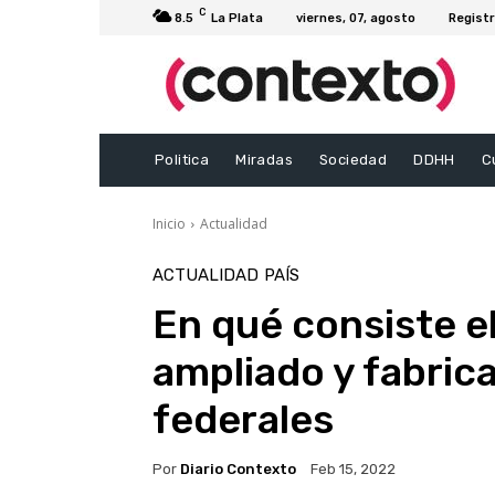
C
8.5
La Plata
viernes, 07, agosto
Registr
Politica
Miradas
Sociedad
DDHH
C
Inicio
Actualidad
ACTUALIDAD
PAÍS
En qué consiste e
ampliado y fabric
federales
Por
Diario Contexto
Feb 15, 2022