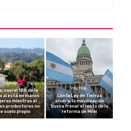
CIUDAD
POLITICA
a: casi el 10% de la
rural está en manos
Con la Ley de Tierras
jeras mientras el
afuera, la movilización
los productores no
busca frenar el resto de la
ne suelo propio
reforma de Milei