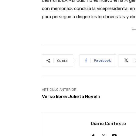
destruirlos». «El odio no es nuevo en la Arg
con memoria», concluía la vicepresidenta, en
para perseguir a dirigentes kirchneristas y eli
Facebook
Cuota
ARTÍCULO ANTERIOR
Verso libre: Julieta Novelli
Diario Contexto