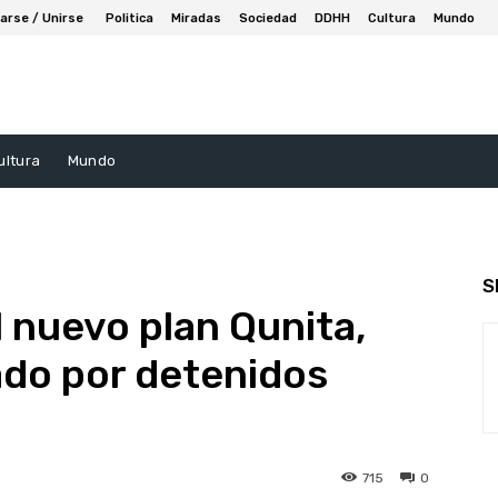
arse / Unirse
Politica
Miradas
Sociedad
DDHH
Cultura
Mundo
ultura
Mundo
S
l nuevo plan Qunita,
ado por detenidos
715
0