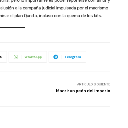
entina, pero lo importante es poder reponerse con amor y
 alusión a la campaña judicial impulsada por el macrismo
minar el plan Qunita, incluso con la quema de los kits.
X
WhatsApp
Telegram
ARTÍCULO SIGUIENTE
Macri: un peón del imperio