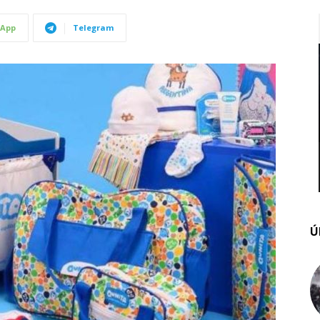
App
Telegram
Ú