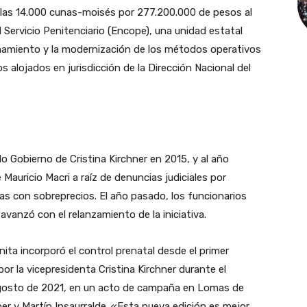
de las 14.000 cunas-moisés por 277.200.000 de pesos al
 Servicio Penitenciario (Encope), una unidad estatal
onamiento y la modernización de los métodos operativos
os alojados en jurisdicción de la Dirección Nacional del
do Gobierno de Cristina Kirchner en 2015, y al año
Mauricio Macri a raíz de denuncias judiciales por
 con sobreprecios. El año pasado, los funcionarios
avanzó con el relanzamiento de la iniciativa.
ita incorporó el control prenatal desde el primer
r la vicepresidenta Cristina Kirchner durante el
 agosto de 2021, en un acto de campaña en Lomas de
er y Martín Insaurralde. «Esta nueva edición es mejor