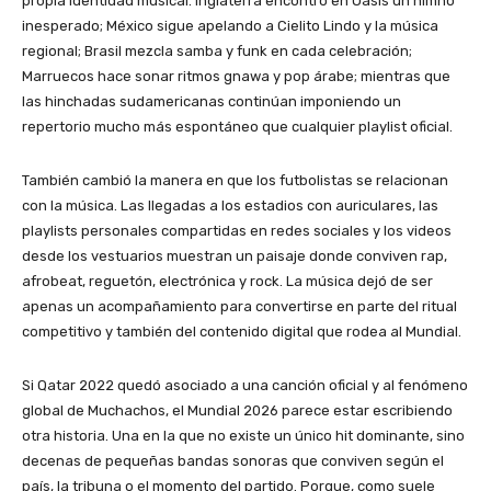
propia identidad musical. Inglaterra encontró en Oasis un himno
inesperado; México sigue apelando a Cielito Lindo y la música
regional; Brasil mezcla samba y funk en cada celebración;
Marruecos hace sonar ritmos gnawa y pop árabe; mientras que
las hinchadas sudamericanas continúan imponiendo un
repertorio mucho más espontáneo que cualquier playlist oficial.
También cambió la manera en que los futbolistas se relacionan
con la música. Las llegadas a los estadios con auriculares, las
playlists personales compartidas en redes sociales y los videos
desde los vestuarios muestran un paisaje donde conviven rap,
afrobeat, reguetón, electrónica y rock. La música dejó de ser
apenas un acompañamiento para convertirse en parte del ritual
competitivo y también del contenido digital que rodea al Mundial.
Si Qatar 2022 quedó asociado a una canción oficial y al fenómeno
global de Muchachos, el Mundial 2026 parece estar escribiendo
otra historia. Una en la que no existe un único hit dominante, sino
decenas de pequeñas bandas sonoras que conviven según el
país, la tribuna o el momento del partido. Porque, como suele