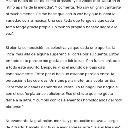
Milano habla de coros “como brasses” y de voces que “laburan el
ritmo aparte de la melodía”. Y comenta: “No soy un gran cantante
ni mucho menos. Se me hace que con la voz hay que buscar la
variedad con la música. Una coartada que tengo es que cada
tema tenga gracia propia, un mundo propio y hacerlo llegar a la
voz”.
Si bien la composición es colectiva ya que cada uno aporta, la
lírica-más allá de alguna sugerencia- corre por su cuenta. Estoy
en todo esto porque me gusta escribir letras. Esa fue mi entrada
a todo este asunto. Después vino el mundo del bajo casi
continuamente. Entre por el bajo un eslabón perdido entre la
percusión y las cuerdas. Un ritmo para meter una copla arriba.
Para todo lo demás dependo del resto. Yo te hago una baguala
con el diseño platense suficiente. Ese el chiste que me gusta
darle a la letra. Y cumplo con los elementos homologados del rock
platense”.
Nuevamente, la grabación, mezcla y producción estuvo a cargo
de Alfredo Calvelo. Por lo que evoca Beresiarte,”Trueno Naranja”