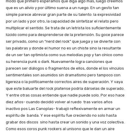
modo que primero esperamos que diga algo más, luego creemos
que es un alivio y por último suena a un ruego. En un gesto tan
simple parece abrevar gran parte de su talento: la expresividad
por un lado y por otro, la capacidad de sintetizar el relato pero
multiplicar el sentido. Se trata de un letrista los suficientemente
lúcido como para desprenderse de la pretensión. Su goce parece
ser privado, como un “nerd del rock” que juega y se divierte con
las palabras y donde el humor no es un chiste sino la resultante
de un ser tan optimista como sus melodías pop y tan cínico como
su herencia punk o dark. Nuevamente logra canciones que
parecen ser diálogos o fragmentos de ellos, donde el los vínculos
sentimentales son asumidos sin dramatismo pero tampoco con
ligereza o la políticamente correctos aires de superación. Y vaya
que este baluarte del rock platense podría dárselas de superado.
Y entre otras cosas entiende que nadie puede solo. Por eso hace
diez años- cuando decidió volver al ruedo tras varios años
inactivo pos Las Canoplas- trabajó reflexivamente en armar un
espíritu de banda. Y ese espíritu fue creciendo no solo hasta
grabar dos discos sino hasta crear un sonido y una voz colectiva.
Como esos coros punk rockers al unísono que le dan un aire