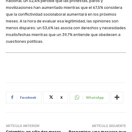
nacional, un 52,4% percibe que las protestas, paros y
movilizaciones han aumentado mientras que el 67,5% considera
que la conflictividad sociolaboral aumentará en los próximos
meses. A la hora de evaluar esa legitimidad, las opiniones son
menos dispares: un 53,6% las asocia con derechos y necesidades
insatisfechas mientras que un 39,7% entiende que obedecen a
cuestiones políticas.
Facebook
X
WhatsApp
ARTÍCULO ANTERIOR
ARTÍCULO SIGUIENTE
Colombia: en sólo dos meses
Pergamino: una masacre que