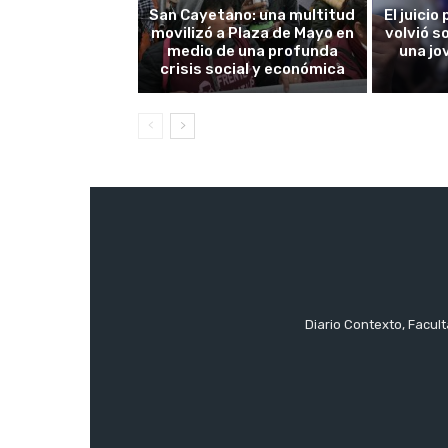
San Cayetano: una multitud
El juici
movilizó a Plaza de Mayo en
volvió s
medio de una profunda
una jo
crisis social y económica
Diario Contexto, Facul