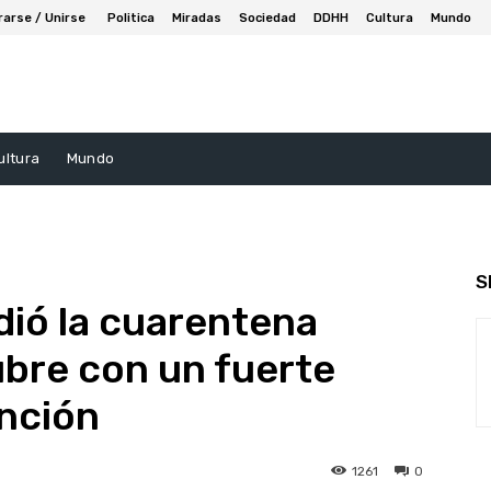
rarse / Unirse
Politica
Miradas
Sociedad
DDHH
Cultura
Mundo
ultura
Mundo
S
dió la cuarentena
ubre con un fuerte
ención
1261
0