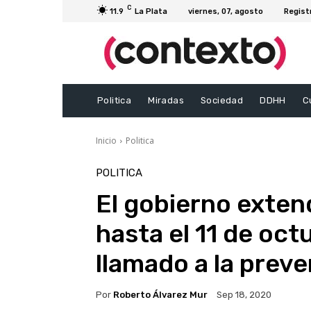
C
11.9
La Plata
viernes, 07, agosto
Regist
Politica
Miradas
Sociedad
DDHH
C
Inicio
Politica
POLITICA
El gobierno exten
hasta el 11 de oct
llamado a la prev
Por
Roberto Álvarez Mur
Sep 18, 2020