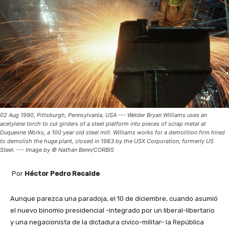
02 Aug 1990, Pittsburgh, Pennsylvania, USA --- Welder Bryan Williams uses an
acetylene torch to cut girders of a steel platform into pieces of scrap metal at
Duquesne Works, a 100 year old steel mill. Williams works for a demolition firm hired
to demolish the huge plant, closed in 1983 by the USX Corporation, formerly US
Steel. --- Image by © Nathan Benn/CORBIS
Por
Héctor Pedro Recalde
Aunque parezca una paradoja, el 10 de diciembre, cuando asumió
el nuevo binomio presidencial -integrado por un liberal-libertario
y una negacionista de la dictadura cívico-militar- la República