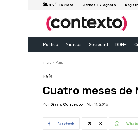
C
8.5
La Plata
viernes, 07, agosto
Registr
Politica
Miradas
Sociedad
DDHH
C
Inicio
País
PAÍS
Cuatro meses de Ma
Por
Diario Contexto
Abr 11, 2016
Facebook
X
Whats