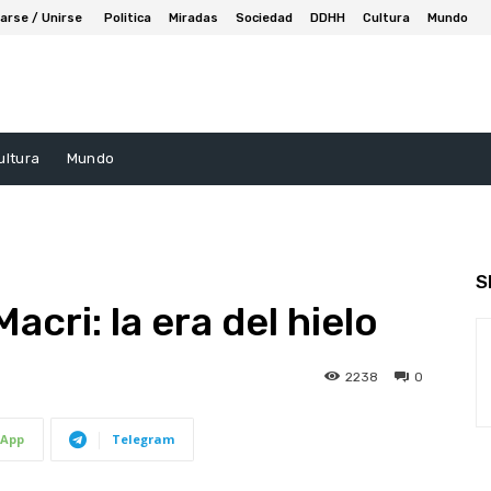
arse / Unirse
Politica
Miradas
Sociedad
DDHH
Cultura
Mundo
ultura
Mundo
S
cri: la era del hielo
2238
0
App
Telegram