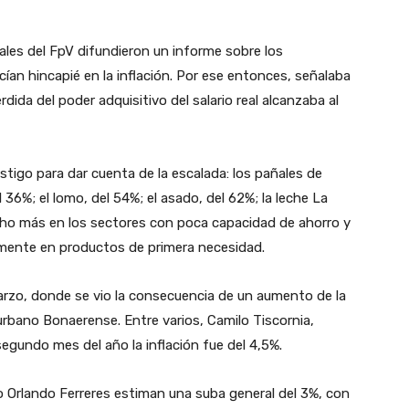
les del FpV difundieron un informe sobre los
ían hincapié en la inflación. Por ese entonces, señalaba
rdida del poder adquisitivo del salario real alcanzaba al
tigo para dar cuenta de la escalada: los pañales de
36%; el lomo, del 54%; el asado, del 62%; la leche La
cho más en los sectores con poca capacidad de ahorro y
amente en productos de primera necesidad.
arzo, donde se vio la consecuencia de un aumento de la
urbano Bonaerense. Entre varios, Camilo Tiscornia,
segundo mes del año la inflación fue del 4,5%.
io Orlando Ferreres estiman una suba general del 3%, con