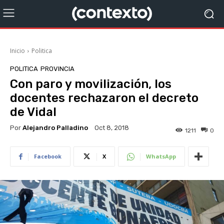
Inicio
Politica
POLITICA
PROVINCIA
Con paro y movilización, los
docentes rechazaron el decreto
de Vidal
Por
Alejandro Palladino
Oct 8, 2018
1211
0
Facebook
X
WhatsApp