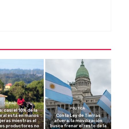
CIUDAD
POLITICA
a: casi el 10% de la
rural está en manos
Con la Ley de Tierras
jeras mientras el
afuera, la movilización
los productores no
busca frenar el resto de la