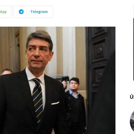
App
Telegram
Ú