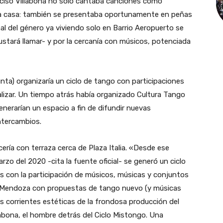
arciso Villabona no solo cantaba canciones como
la casa: también se presentaba oportunamente en peñas
al del género ya viviendo solo en Barrio Aeropuerto se
ustará llamar- y por la cercanía con músicos, potenciada
nta) organizaría un ciclo de tango con participaciones
alizar. Un tiempo atrás había organizado Cultura Tango
nerarían un espacio a fin de difundir nuevas
ntercambios.
cería con terraza cerca de Plaza Italia. «Desde ese
 del 2020 -cita la fuente oficial- se generó un ciclo
es con la participación de músicos, músicas y conjuntos
y Mendoza con propuestas de tango nuevo (y músicas
es corrientes estéticas de la frondosa producción del
labona, el hombre detrás del Ciclo Mistongo. Una