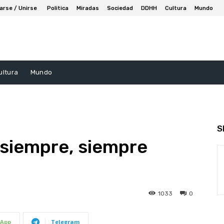
arse / Unirse
Politica
Miradas
Sociedad
DDHH
Cultura
Mundo
ultura
Mundo
S
i siempre, siempre
1033
0
App
Telegram