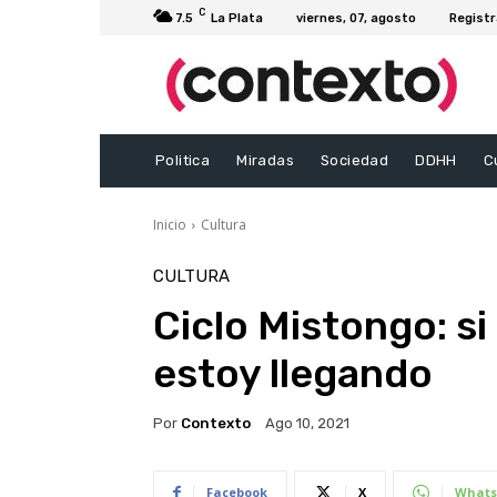
C
7.5
La Plata
viernes, 07, agosto
Registr
Politica
Miradas
Sociedad
DDHH
C
Inicio
Cultura
CULTURA
Ciclo Mistongo: s
estoy llegando
Por
Contexto
Ago 10, 2021
Facebook
X
Whats