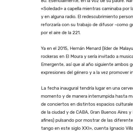
80. Esencialmente, en la voz de su padre. N
«Soledad» a capella mientras caminaba por 
y en alguna radio. El redescubrimiento person
reforzaría con su trabajo de difusor -como g
por el aire de la 221.
Ya en el 2015, Hernán Menard (líder de Malayu
rockeras en El Moura y sería invitado a music
Emergente, así que al año siguiente ambos ge
expresiones del género y a la vez promover i
La fecha inaugural tendría lugar en una cerve
momento y de manera interrumpida hasta marzo
de conciertos en distintos espacios cultural
de la ciudad y de CABA, Gran Buenos Aires 
afines) pulsando por mostrar de las diferent
tango en este siglo XXI», cuenta Ignacio Vil