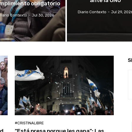
ante la ONU
mplimiento obligatorio
Diario Contexto
-
Jul 29, 202
Diario Contexto
-
Jul 30, 2026
S
#CRISTINALIBRE
ad
“Está presa porque les gana”: Las