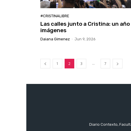
#CRISTINALIBRE
Las calles junto a Cristina: un año
imágenes
Daiana Gimenez
-
Jun 9, 2026
...
1
2
3
7
Diario Contexto, Facul