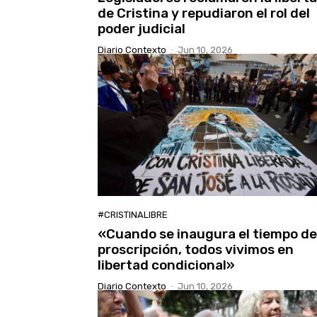
de Cristina y repudiaron el rol del
poder judicial
Diario Contexto
-
Jun 10, 2026
#CRISTINALIBRE
«Cuando se inaugura el tiempo de
proscripción, todos vivimos en
libertad condicional»
Diario Contexto
-
Jun 10, 2026