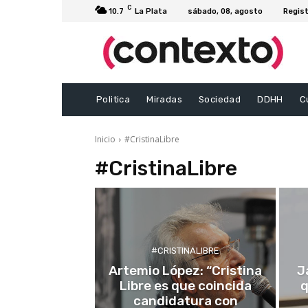
C
10.7
La Plata
sábado, 08, agosto
Regist
Politica
Miradas
Sociedad
DDHH
C
Inicio
#CristinaLibre
#CristinaLibre
#CRISTINALIBRE
Artemio López: “Cristina
J
Libre es que coincida
q
candidatura con