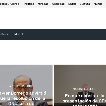
rarse / Unirse
Politica
Miradas
Sociedad
DDHH
Cultura
Mundo
ultura
Mundo
#CRISTINALIBRE
#CRISTINALIBRE
avier Borrego advirtió
En qué consiste la
ue la resolución de la
presentación de CF
ONU será de