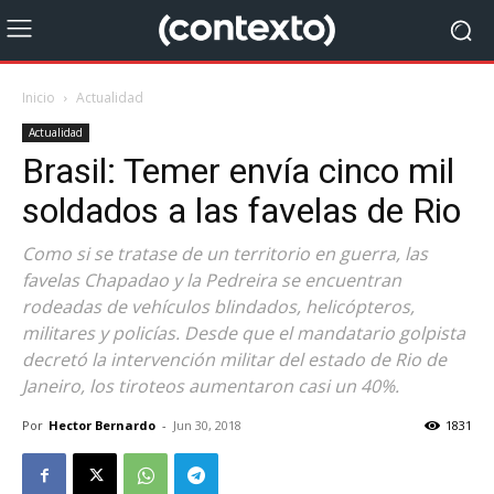
Inicio
Actualidad
Actualidad
Brasil: Temer envía cinco mil
soldados a las favelas de Rio
Como si se tratase de un territorio en guerra, las
favelas Chapadao y la Pedreira se encuentran
rodeadas de vehículos blindados, helicópteros,
militares y policías. Desde que el mandatario golpista
decretó la intervención militar del estado de Rio de
Janeiro, los tiroteos aumentaron casi un 40%.
Por
Hector Bernardo
-
Jun 30, 2018
1831