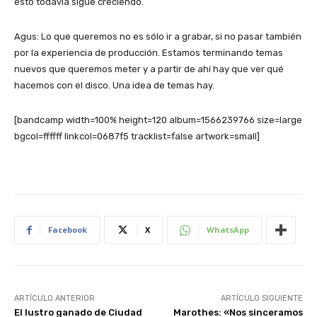
esto todavía sigue creciendo.
Agus: Lo que queremos no es sólo ir a grabar, si no pasar también
por la experiencia de producción. Estamos terminando temas
nuevos que queremos meter y a partir de ahí hay que ver qué
hacemos con el disco. Una idea de temas hay.
[bandcamp width=100% height=120 album=1566239766 size=large
bgcol=ffffff linkcol=0687f5 tracklist=false artwork=small]
Facebook
X
WhatsApp
ARTÍCULO ANTERIOR
ARTÍCULO SIGUIENTE
El lustro ganado de Ciudad
Marothes: «Nos sinceramos