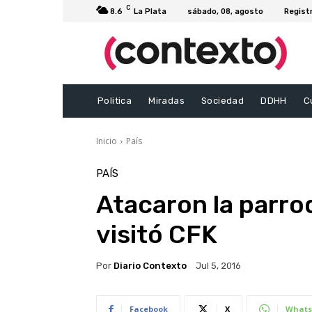
C
8.6
La Plata
sábado, 08, agosto
Regist
Politica
Miradas
Sociedad
DDHH
C
Inicio
País
PAÍS
Atacaron la parroq
visitó CFK
Por
Diario Contexto
Jul 5, 2016
Facebook
X
Whats