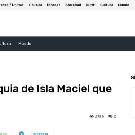
rarse / Unirse
Politica
Miradas
Sociedad
DDHH
Cultura
Mundo
ultura
Mundo
S
uia de Isla Maciel que
2759
0
App
Telegram