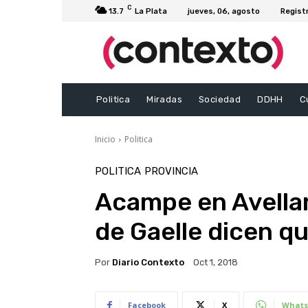
C
13.7
La Plata
jueves, 06, agosto
Regist
Politica
Miradas
Sociedad
DDHH
C
Inicio
Politica
POLITICA
PROVINCIA
Acampe en Avella
de Gaelle dicen qu
Por
Diario Contexto
Oct 1, 2018
Facebook
X
Whats