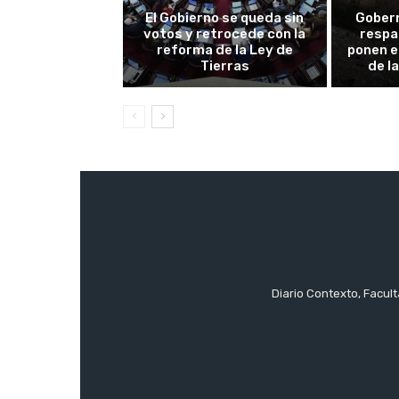
El Gobierno se queda sin
Gobern
votos y retrocede con la
respa
reforma de la Ley de
ponen e
Tierras
de l
Diario Contexto, Facul