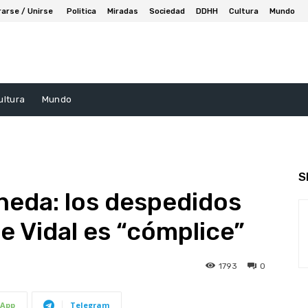
rarse / Unirse
Politica
Miradas
Sociedad
DDHH
Cultura
Mundo
ultura
Mundo
S
neda: los despedidos
e Vidal es “cómplice”
1793
0
App
Telegram