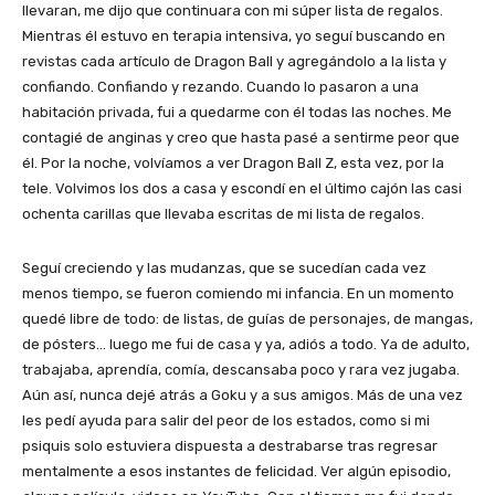
llevaran, me dijo que continuara con mi súper lista de regalos.
Mientras él estuvo en terapia intensiva, yo seguí buscando en
revistas cada artículo de Dragon Ball y agregándolo a la lista y
confiando. Confiando y rezando. Cuando lo pasaron a una
habitación privada, fui a quedarme con él todas las noches. Me
contagié de anginas y creo que hasta pasé a sentirme peor que
él. Por la noche, volvíamos a ver Dragon Ball Z, esta vez, por la
tele. Volvimos los dos a casa y escondí en el último cajón las casi
ochenta carillas que llevaba escritas de mi lista de regalos.
Seguí creciendo y las mudanzas, que se sucedían cada vez
menos tiempo, se fueron comiendo mi infancia. En un momento
quedé libre de todo: de listas, de guías de personajes, de mangas,
de pósters… luego me fui de casa y ya, adiós a todo. Ya de adulto,
trabajaba, aprendía, comía, descansaba poco y rara vez jugaba.
Aún así, nunca dejé atrás a Goku y a sus amigos. Más de una vez
les pedí ayuda para salir del peor de los estados, como si mi
psiquis solo estuviera dispuesta a destrabarse tras regresar
mentalmente a esos instantes de felicidad. Ver algún episodio,