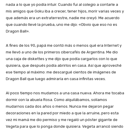
nada a lo que yo podía intuir. Cuando fui al colegio a contarle a
mis amigos que Goku iba a crecer, tener hijos, morir varias veces y
que además era un extraterrestre, nadie me creyó. Me acuerdo
que cuando llevé la prueba, uno me dijo: «Obvio que eso no es
Dragon Ball».
A fines de los 90, papá me contó más o menos qué era Internet y
me llevó a uno de los primeros cibercafés de Argentina. Me dio
una caja de diskettes y me dijo que podía cargarlos con lo que
quisiera, que después podía abrirlos en casa. Así que aproveché
ese tiempo al máximo: me descargué cientos de imágenes de
Dragon Ball que luego admiraría en casa infinitas veces.
Al poco tiempo nos mudamos a una casa nueva. Ahora me tocaba
dormir con la abuela Rosa. Como alquilábamos, solíamos
mudarnos cada dos años o menos. Nunca me dejaron pegar
decoraciones en la pared por miedo a que la arruine, pero esta
vez mi mamá me dio permiso y me regaló un póster gigante de
Vegeta para que lo ponga donde quisiera. Vegeta arrancó siendo