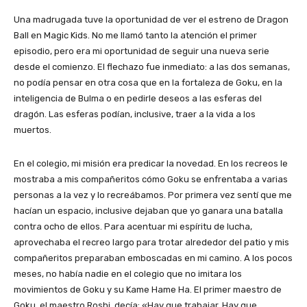
Una madrugada tuve la oportunidad de ver el estreno de Dragon
Ball en Magic Kids. No me llamó tanto la atención el primer
episodio, pero era mi oportunidad de seguir una nueva serie
desde el comienzo. El flechazo fue inmediato: a las dos semanas,
no podía pensar en otra cosa que en la fortaleza de Goku, en la
inteligencia de Bulma o en pedirle deseos a las esferas del
dragón. Las esferas podían, inclusive, traer a la vida a los
muertos.
En el colegio, mi misión era predicar la novedad. En los recreos le
mostraba a mis compañeritos cómo Goku se enfrentaba a varias
personas a la vez y lo recreábamos. Por primera vez sentí que me
hacían un espacio, inclusive dejaban que yo ganara una batalla
contra ocho de ellos. Para acentuar mi espíritu de lucha,
aprovechaba el recreo largo para trotar alrededor del patio y mis
compañeritos preparaban emboscadas en mi camino. A los pocos
meses, no había nadie en el colegio que no imitara los
movimientos de Goku y su Kame Hame Ha. El primer maestro de
Goku, el maestro Roshi, decía: «Hay que trabajar. Hay que