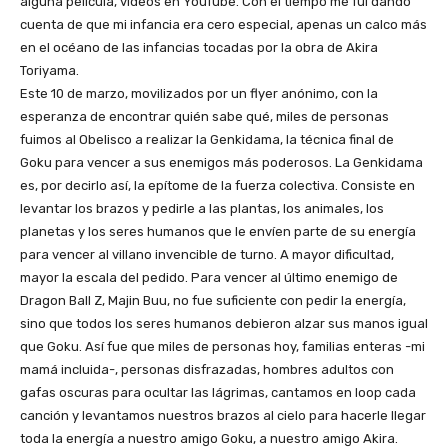
alguna película, videos en YouTube. Con el tiempo me fui dando
cuenta de que mi infancia era cero especial, apenas un calco más
en el océano de las infancias tocadas por la obra de Akira
Toriyama.
Este 10 de marzo, movilizados por un flyer anónimo, con la
esperanza de encontrar quién sabe qué, miles de personas
fuimos al Obelisco a realizar la Genkidama, la técnica final de
Goku para vencer a sus enemigos más poderosos. La Genkidama
es, por decirlo así, la epítome de la fuerza colectiva. Consiste en
levantar los brazos y pedirle a las plantas, los animales, los
planetas y los seres humanos que le envíen parte de su energía
para vencer al villano invencible de turno. A mayor dificultad,
mayor la escala del pedido. Para vencer al último enemigo de
Dragon Ball Z, Majin Buu, no fue suficiente con pedir la energía,
sino que todos los seres humanos debieron alzar sus manos igual
que Goku. Así fue que miles de personas hoy, familias enteras -mi
mamá incluida-, personas disfrazadas, hombres adultos con
gafas oscuras para ocultar las lágrimas, cantamos en loop cada
canción y levantamos nuestros brazos al cielo para hacerle llegar
toda la energía a nuestro amigo Goku, a nuestro amigo Akira.