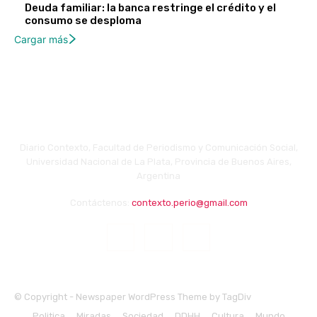
Deuda familiar: la banca restringe el crédito y el
consumo se desploma
Cargar más
Diario Contexto, Facultad de Periodismo y Comunicación Social,
Universidad Nacional de La Plata, Provincia de Buenos Aires,
Argentina
Contáctenos:
contexto.perio@gmail.com
© Copyright - Newspaper WordPress Theme by TagDiv
Politica
Miradas
Sociedad
DDHH
Cultura
Mundo