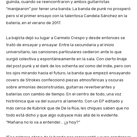
guinda, cuando se reencontraron y ambos guitarristas
“manijearon” por tener una banda. La banda de punk no prosperó
pero sí el primer ensayo con la talentosa Candela Sánchez en la
batería, en el verano de 2017.
La bajista dejó su lugar a Carmelo Crespo y desde entonces se
trató de ensayar y ensayar. Entre la secundaria y el inicio
universitario, las canciones particulares cedieron ante lo que
surgió colectiva y espontáneamente en la sala. Con cierto linaje
del post punk y el dark de los ochenta así como del indie, pero con
los ojos mirando hacia el futuro, la banda que empezó ensayando
covers de Strokes confeccionó piezas atmosféricas y oscuras
sobre armonías deconstruidas, guitarras reverberantes y
baterías con cambio de tiempo. En el centro de todo, una voz
histriónica que va del susurro al lamento. Con un EP editado y
más cerca de Kubrick que de De la Rúa, les chiques saben que no
todo está dicho y que algo subyace más allá de lo evidente.
“Mañana no lo va a entender… ¿y hoy?”