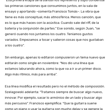
“Esa primera etapa de la banda nos representó y supo condensar
las primeras canciones que consumimos juntos, en la sala de
ensayo y aportando –comenta Francisco Tomás–. La vibra que
tiene es más conceptual, más atmosférica. Menos canción, que
es lo que más haces con la acústica. Cuando sale del riff, de la
batería y la conjunción de partes.” Ese sonido, según Juan, “se
generó cuando nos juntamos los cuatro. Teníamos gustos
variados. Empezamos a tocar y salieron cosas que nos gustaban
a los cuatro”.
Sin embargo, apenas lo editaron compusieron un tema nuevo que
editarán como single en noviembre: “Nos dio una línea que
estamos laburando ahora, como la que va a ir a un primer disco.
Algo más rítmico, más para arriba”.
Esa línea modifica el resultado pero no el método de composición.
Szelagowski adelanta: “Tratamos siempre de buscar algo nuevo,
innovar. Por ejemplo, sacar lo armónico de un lado y buscar algo
más percusivo”. Francisco ejemplifica: “Que la guitarra suene
como un piano o usar la guitarra con mucho delay y se genere la