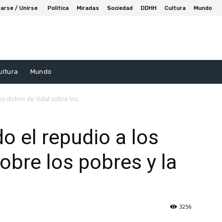
arse / Unirse
Politica
Miradas
Sociedad
DDHH
Cultura
Mundo
ultura
Mundo
s dichos de Vidal sobre los...
o el repudio a los
obre los pobres y la
3256