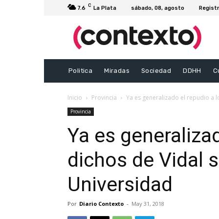
C
7.6
La Plata
sábado, 08, agosto
Registr
Politica
Miradas
Sociedad
DDHH
C
Inicio
Provincia
Ya es generalizado el repudio a lo
Provincia
Ya es generalizad
dichos de Vidal s
Universidad
Por
Diario Contexto
-
May 31, 2018