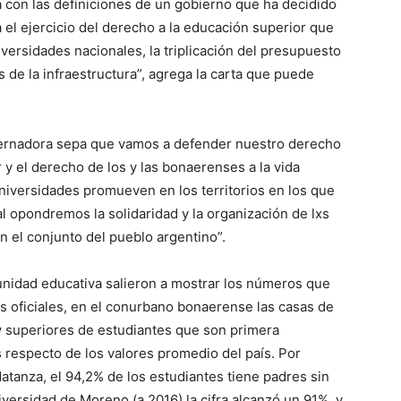
a con las definiciones de un gobierno que ha decidido
 el ejercicio del derecho a la educación superior que
versidades nacionales, la triplicación del presupuesto
s de la infraestructura”, agrega la carta que puede
obernadora sepa que vamos a defender nuestro derecho
r y el derecho de los y las bonaerenses a la vida
universidades promueven en los territorios en los que
l opondremos la solidaridad y la organización de lxs
n el conjunto del pueblo argentino”.
nidad educativa salieron a mostrar los números que
s oficiales, en el conurbano bonaerense las casas de
y superiores de estudiantes que son primera
s respecto de los valores promedio del país. Por
atanza, el 94,2% de los estudiantes tiene padres sin
niversidad de Moreno (a 2016) la cifra alcanzó un 91%, y