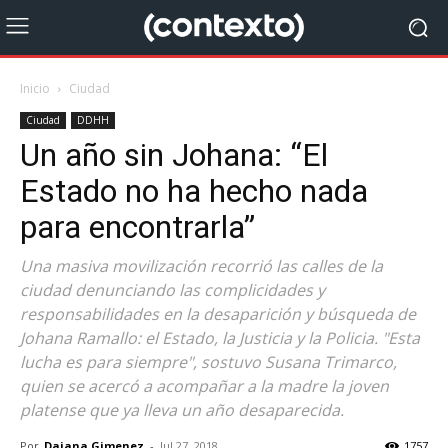
Inicio
Ciudad
Ciudad
DDHH
Un año sin Johana: “El
Estado no ha hecho nada
para encontrarla”
Una masiva movilización recorrió las calles de la
ciudad denunciando las complicidades y
responsabilidades en la desaparición y búsqueda de
Johana Ramallo: el Estado, la Justicia y la Policia. "Esta
lucha es para siempre", sostuvo Susana Trimarco,
quien se acercó a acompañar a la madre la joven
platense que ya lleva un año desaparecida.
Por
Daiana Gimenez
-
Jul 27, 2018
1757