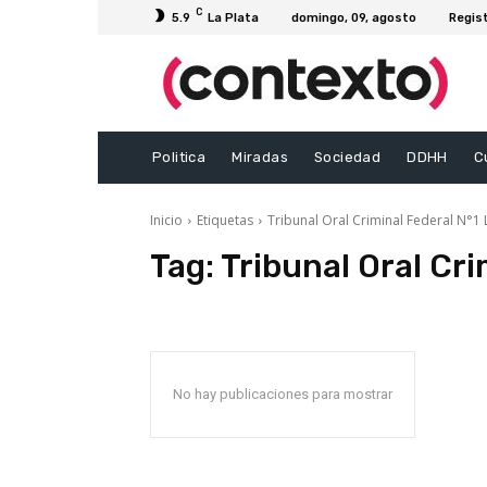
C
5.9
La Plata
domingo, 09, agosto
Regis
Politica
Miradas
Sociedad
DDHH
C
Inicio
Etiquetas
Tribunal Oral Criminal Federal N°1 
Tag:
Tribunal Oral Cri
No hay publicaciones para mostrar