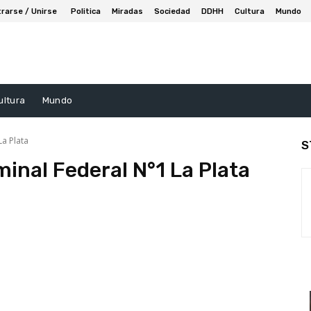
trarse / Unirse
Politica
Miradas
Sociedad
DDHH
Cultura
Mundo
ultura
Mundo
La Plata
S
minal Federal N°1 La Plata