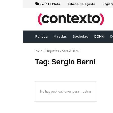
C
7.6
La Plata
sábado, 08, agosto
Registr
Politica
Miradas
Sociedad
DDHH
C
Inicio
Etiquetas
Sergio Berni
Tag:
Sergio Berni
No hay publicaciones para mostrar