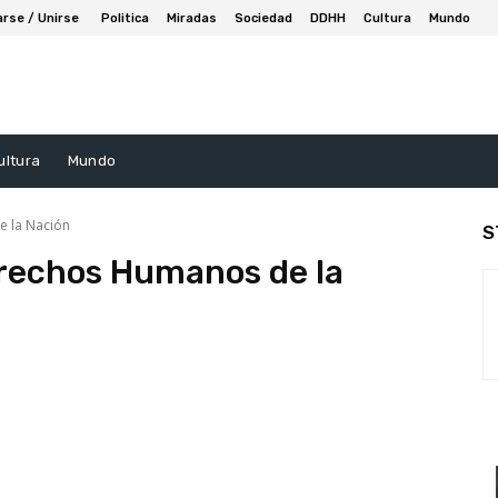
arse / Unirse
Politica
Miradas
Sociedad
DDHH
Cultura
Mundo
ultura
Mundo
e la Nación
S
erechos Humanos de la