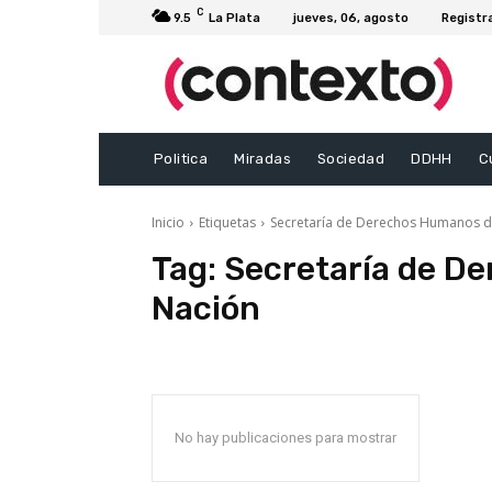
C
9.5
La Plata
jueves, 06, agosto
Registr
Politica
Miradas
Sociedad
DDHH
C
Inicio
Etiquetas
Secretaría de Derechos Humanos d
Tag:
Secretaría de D
Nación
No hay publicaciones para mostrar