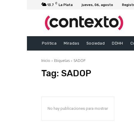
C
13.7
La Plata
jueves, 06, agosto
Regist
Politica
Miradas
Sociedad
DDHH
C
Inicio
Etiquetas
SADOP
Tag:
SADOP
No hay publicaciones para mostrar