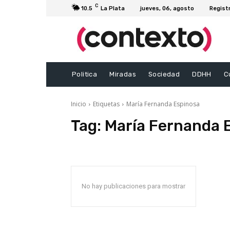
C
10.5
La Plata
jueves, 06, agosto
Regist
Politica
Miradas
Sociedad
DDHH
C
Inicio
Etiquetas
María Fernanda Espinosa
Tag:
María Fernanda 
No hay publicaciones para mostrar