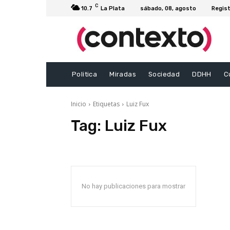
C
10.7
La Plata
sábado, 08, agosto
Regist
Politica
Miradas
Sociedad
DDHH
C
Inicio
Etiquetas
Luiz Fux
Tag:
Luiz Fux
No hay publicaciones para mostrar