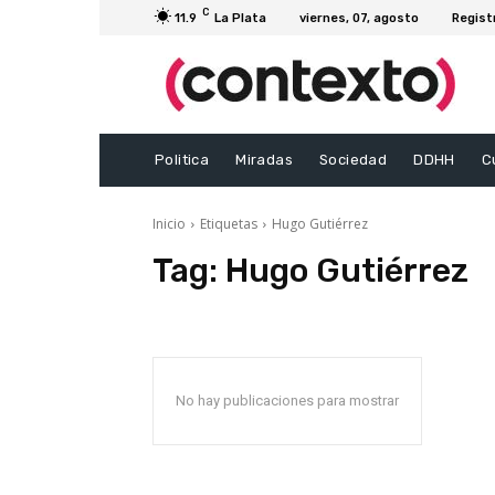
C
11.9
La Plata
viernes, 07, agosto
Regist
Politica
Miradas
Sociedad
DDHH
C
Inicio
Etiquetas
Hugo Gutiérrez
Tag:
Hugo Gutiérrez
No hay publicaciones para mostrar