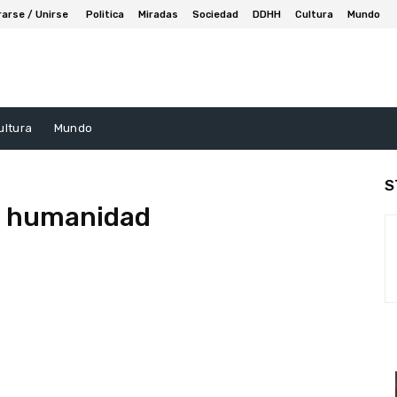
rarse / Unirse
Politica
Miradas
Sociedad
DDHH
Cultura
Mundo
ultura
Mundo
S
a humanidad