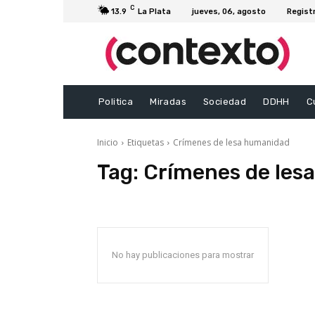
C
13.9
La Plata
jueves, 06, agosto
Regist
Politica
Miradas
Sociedad
DDHH
C
Inicio
Etiquetas
Crímenes de lesa humanidad
Tag:
Crímenes de les
No hay publicaciones para mostrar