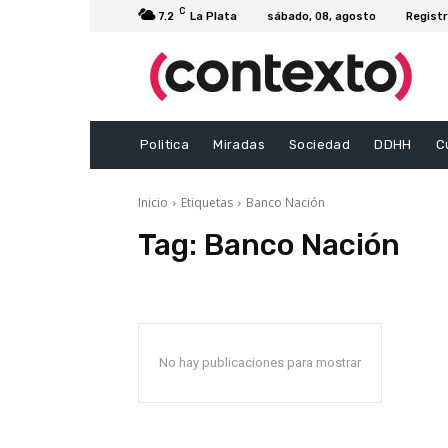
C
7.2
La Plata
sábado, 08, agosto
Registr
Politica
Miradas
Sociedad
DDHH
C
Inicio
Etiquetas
Banco Nación
Tag:
Banco Nación
No hay publicaciones para mostrar