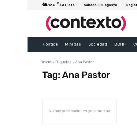
C
12.6
La Plata
sábado, 08, agosto
Regis
Politica
Miradas
Sociedad
DDHH
C
Inicio
Etiquetas
Ana Pastor
Tag:
Ana Pastor
No hay publicaciones para mostrar