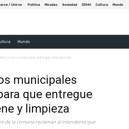
arse / Unirse
Politica
Miradas
Sociedad
DDHH
Cultura
Mundo
ultura
Mundo
sten a Garro para que entregue artículos de...
los municipales
 para que entregue
ene y limpieza
es de la comuna reclaman al intendente que