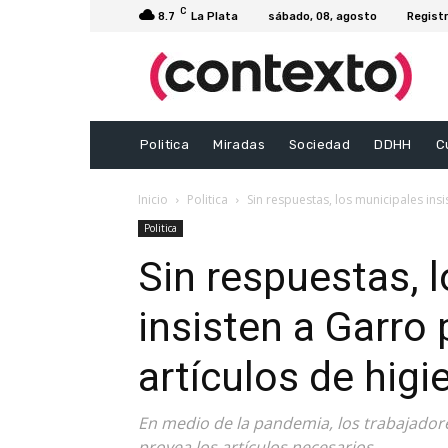
C
8.7
La Plata
sábado, 08, agosto
Registr
Politica
Miradas
Sociedad
DDHH
C
Inicio
Politica
Sin respuestas, los municipales insi
Politica
Sin respuestas, 
insisten a Garro
artículos de higi
En medio de la pandemia, los trabajador
provea los artículos necesarios.